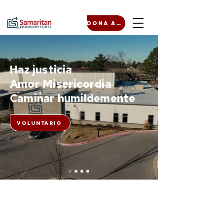
Dona ahora
Haz justicia
Amor Misericordia
Caminar humildemente
Voluntario
Aún no hay