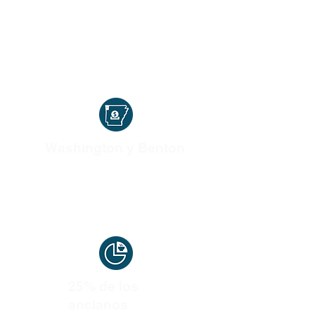
niños
Están en riesgo de pasar
hambre en Estados Unidos.
Estamos llamados a
ayudarlos.
Washington y Benton
Los condados ocupan el segundo y
tercer lugar en Arkansas con el mayor
número de personas que viven en la
pobreza.
25% de los
ancianos