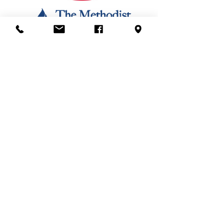
SUSCRIBIR
SUSCRIBIR
BLOG
JOB OPPORTUNITIES
PLANNED GIVING
JUNTA DIRECTIVA +
LIDERAZGO
FINANZAS
RECURSOS
RECURSOS