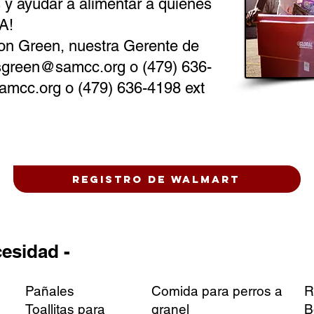
 y ayudar a alimentar a quienes
A!
n Green, nuestra Gerente de
sgreen@samcc.org
o (479) 636-
amcc.org
o (479) 636-4198 ext
Registro de Walmart
cesidad -
Pañales
Comida para perros a
R
Toallitas para
granel
B