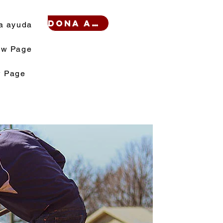
Dona ahora
a ayuda
w Page
 Page