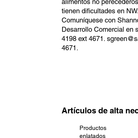
alimentos no perecederos
Find Help
tienen dificultades en NW
Prayer Requests
Comuníquese con Shanno
Desarrollo Comercial en
4198 ext 4671.
sgreen@s
4671.
Artículos de alta ne
Productos
enlatados