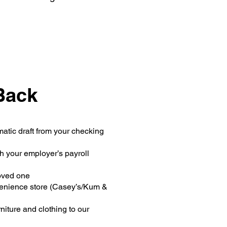
Back
atic draft from your checking
 your employer’s payroll
loved one
venience store (Casey’s/Kum &
iture and clothing to our