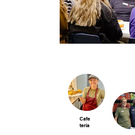
Cafe
tería