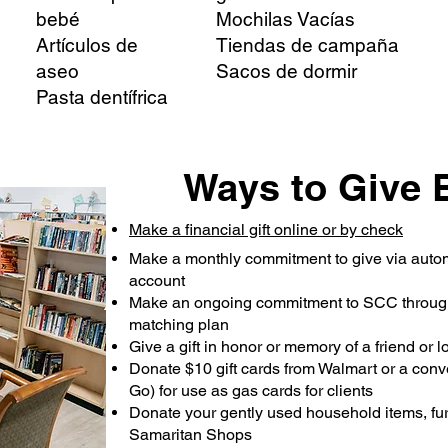
bebé
Mochilas Vacías
Artículos de
Tiendas de campaña
aseo
Sacos de dormir
Pasta dentífrica
Ways to Give 
Make a financial gift online or by check
Make a monthly commitment to give via autom
account
Make an ongoing commitment to SCC through
matching plan
Give a gift in honor or memory of a friend or 
Donate $10 gift cards from Walmart or a con
Go) for use as gas cards for clients
Donate your gently used household items, furn
Samaritan Shops