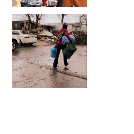
Our Care Team sees clients on a first-come,
first-serve basis at both the Springdale and
Rogers Centers.
Please call
479.340.0109
for more information.