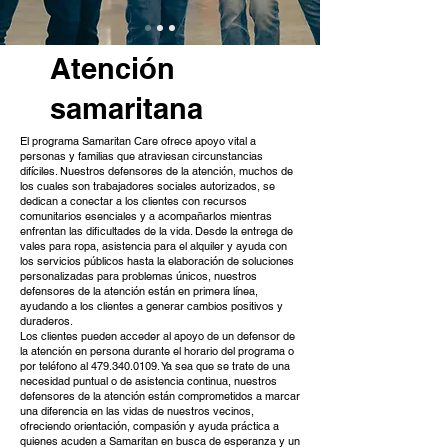
Atención
samaritana
El programa Samaritan Care ofrece apoyo vital a
personas y familias que atraviesan circunstancias
difíciles. Nuestros defensores de la atención, muchos de
los cuales son trabajadores sociales autorizados, se
dedican a conectar a los clientes con recursos
comunitarios esenciales y a acompañarlos mientras
enfrentan las dificultades de la vida. Desde la entrega de
vales para ropa, asistencia para el alquiler y ayuda con
los servicios públicos hasta la elaboración de soluciones
personalizadas para problemas únicos, nuestros
defensores de la atención están en primera línea,
ayudando a los clientes a generar cambios positivos y
duraderos.
Los clientes pueden acceder al apoyo de un defensor de
la atención en persona durante el horario del programa o
por teléfono al
479.340.0109
. Ya sea que se trate de una
necesidad puntual o de asistencia continua, nuestros
defensores de la atención están comprometidos a marcar
una diferencia en las vidas de nuestros vecinos,
ofreciendo orientación, compasión y ayuda práctica a
quienes acuden a Samaritan en busca de esperanza y un