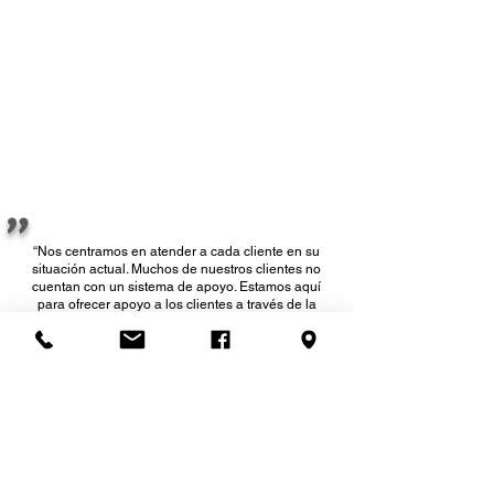
"
“Nos centramos en atender a cada cliente en su
situación actual. Muchos de nuestros clientes no
cuentan con un sistema de apoyo. Estamos aquí
para ofrecer apoyo a los clientes a través de la
intervención en situaciones de crisis y la gestión de
casos, ayudando a respaldar el proceso de
conectar a los clientes con los recursos que
necesitan”.
Shea Deimel
Defensor del cuidado de Springdale
Vital Community