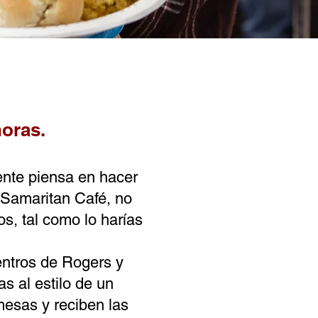
horas.
nte piensa en hacer
n Samaritan Café, no
s, tal como lo harías
entros de Rogers y
s al estilo de un
mesas y reciben las