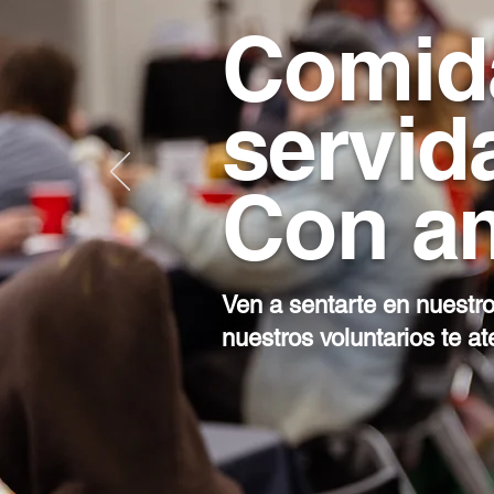
Comida
servid
Con a
Ven a sentarte en nuestro
nuestros voluntarios te a