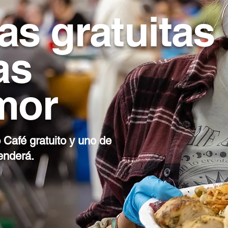
s gratuitas
as
mor
 Café gratuito y uno de
tenderá.