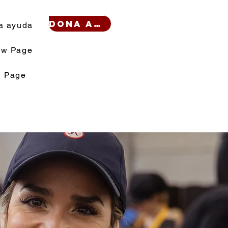
Dona ahora
a ayuda
w Page
 Page